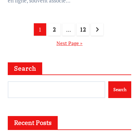
en ligne, souvent associé…
Posts
1
2
…
12
pagination
Next Page »
Search
Search
Recent Posts