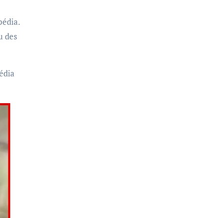
pédia.
u des
pédia