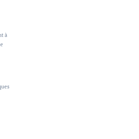
nt à
ne
ques