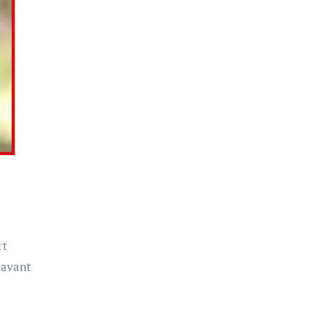
rt
 avant