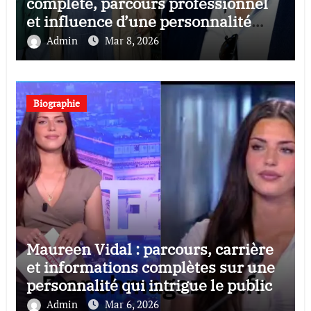
complète, parcours professionnel
et influence d’une personnalité
discrète mais remarquée
Admin
Mar 8, 2026
Biographie
Maureen Vidal : parcours, carrière
et informations complètes sur une
personnalité qui intrigue le public
Admin
Mar 6, 2026