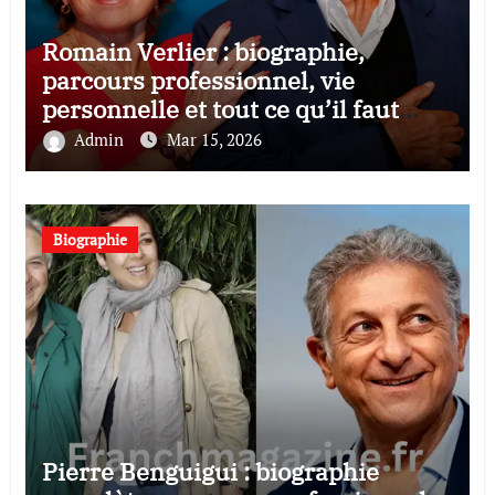
Romain Verlier : biographie,
parcours professionnel, vie
personnelle et tout ce qu’il faut
savoir
Admin
Mar 15, 2026
Biographie
Pierre Benguigui : biographie