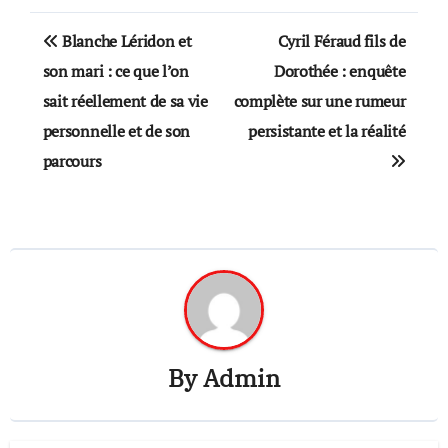
Post
Blanche Léridon et
Cyril Féraud fils de
navigation
son mari : ce que l’on
Dorothée : enquête
sait réellement de sa vie
complète sur une rumeur
personnelle et de son
persistante et la réalité
parcours
By
Admin