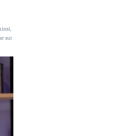
insi,
se sur