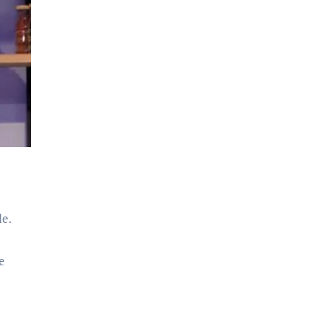
le.
e