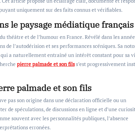
 Cet article propose un éclairage clair, documenté et respo
appuyant uniquement sur des faits connus et vérifiables.
ns le paysage médiatique français
du théâtre et de l’humour en France. Révélé dans les année
sens de l’autodérision et ses performances scéniques. Sa noto
e qui a naturellement entraîné un intérêt constant pour sa v
echerche
pierre palmade et son fils
s’est progressivement inst
erre palmade et son fils
uve pas son origine dans une déclaration officielle ou un
er de spéculations, de discussions en ligne et d’une curiosi
Comme souvent avec les personnalités publiques, l’absence
terprétations erronées.