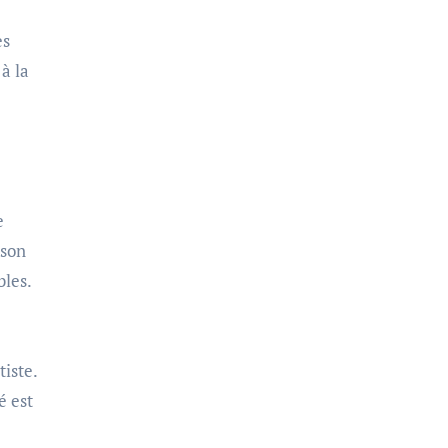
es
 à la
e
 son
bles.
iste.
é est