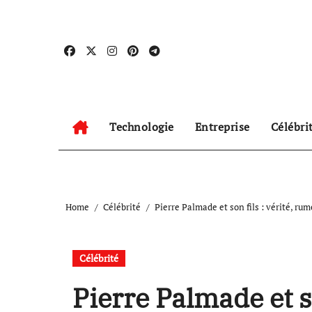
Skip
to
content
Technologie
Entreprise
Célébri
Home
Célébrité
Pierre Palmade et son fils : vérité, rum
Célébrité
Pierre Palmade et so