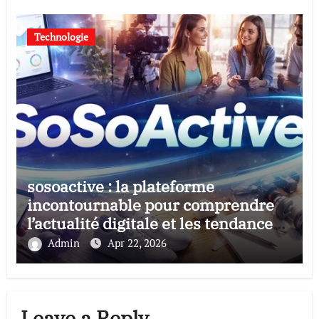
Technologie
sosoactive : la plateforme
incontournable pour comprendre
l’actualité digitale et les tendances
culturelles
Admin
Apr 22, 2026
Leave a Reply