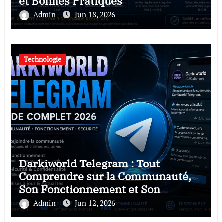
et Bonnes Pratiques
Admin
Jun 18, 2026
Technologie
Darkiworld Telegram : Tout
Comprendre sur la Communauté,
Son Fonctionnement et Son
Popularité en 2026
Admin
Jun 12, 2026